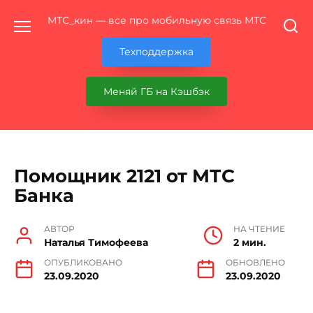
Перейти
МТС_кин — все про мобильную связь МТС
к
содержанию
Техподдержка
Меняй ГБ на Кэшбэк
Помощник 2121 от МТС
Банка
АВТОР
НА ЧТЕНИЕ
Наталья Тимофеева
2 мин.
ОПУБЛИКОВАНО
ОБНОВЛЕНО
23.09.2020
23.09.2020