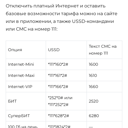
Отключить платный Интернет и оставить
базовые возможности тарифа можно на сайте
или в приложении, а также USSD-командами
или СМС на номер 111:
Текст СМС на
Опция
USSD
номер 111
Internet-Mini
*111*160*2#
1600
Internet-Maxi
*111*161*2#
1610
Internet-VIP
*111*166*2#
1660
*252*0# или
БИТ
2520
*111*252*2#
СуперБИТ
*111*628*2#
6280
100 Гб на день
*111*1824*2#
—