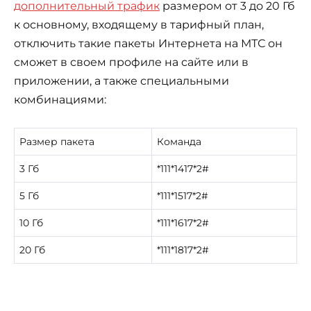
дополнительный трафик
размером от 3 до 20 Гб
к основному, входящему в тарифный план,
отключить такие пакеты Интернета на МТС он
сможет в своем профиле на сайте или в
приложении, а также специальными
комбинациями:
Размер пакета
Команда
3 Гб
*111*1417*2#
5 Гб
*111*1517*2#
10 Гб
*111*1617*2#
20 Гб
*111*1817*2#