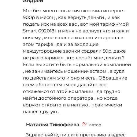
Aндрей
Мтс без моего согласия включил интернет
900р в месяц , как вернуть деньги , и как
подать иск на всех вас , вот мой тариф «Мой
Smart 092018» и меня не волнует что и как и
почему , мне в полне хватало интернета в
этом тарифе , да и за входящие
междугородние звонки содрали 50р, даже
не разговаривал , кто вернёт мне деньги ?
Если вы хотите быть нормальной компанией
, не занимайтесь мошенничеством , а судя
по действиям это и оно и есть . Обращение
всем абонентам «мтс» ,давайте все
откажемся от этой компании , да трудно
найти достойного оператора , но когда
воруют открыто и в наглую , практически
нашёл другую .
Наталья Тимофеева
автор
Здравствуйте, пишите претензию в адрес