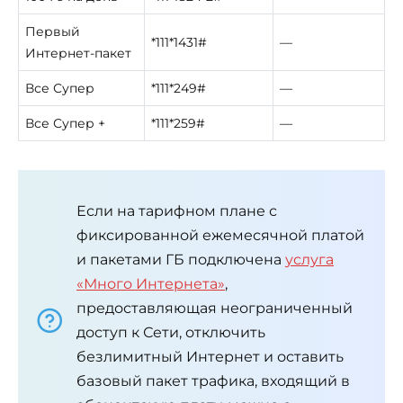
Первый
*111*1431#
—
Интернет-пакет
Все Супер
*111*249#
—
Все Супер +
*111*259#
—
Если на тарифном плане с
фиксированной ежемесячной платой
и пакетами ГБ подключена
услуга
«Много Интернета»
,
предоставляющая неограниченный
доступ к Сети, отключить
безлимитный Интернет и оставить
базовый пакет трафика, входящий в