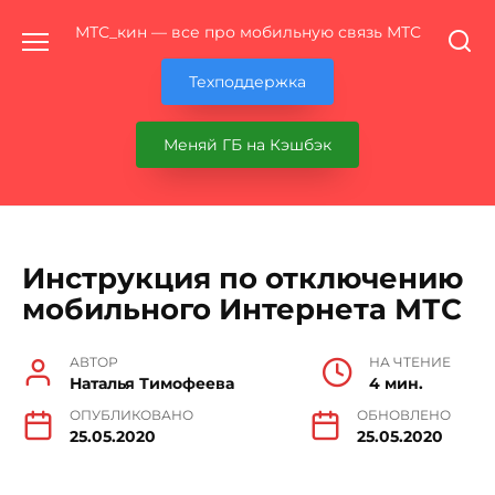
Перейти
МТС_кин — все про мобильную связь МТС
к
содержанию
Техподдержка
Меняй ГБ на Кэшбэк
Инструкция по отключению
мобильного Интернета МТС
АВТОР
НА ЧТЕНИЕ
Наталья Тимофеева
4 мин.
ОПУБЛИКОВАНО
ОБНОВЛЕНО
25.05.2020
25.05.2020