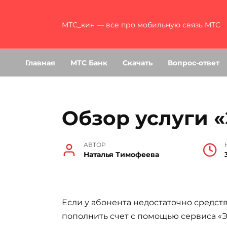
Перейти
к
МТС_кин — все про мобильную связь МТС
содержанию
Главная
МТС Банк
Скачать
Вопрос-ответ
Обзор услуги 
АВТОР
Наталья Тимофеева
Если у абонента недостаточно средст
пополнить счет с помощью сервиса «Э