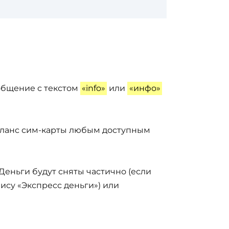
общение с текстом
«info»
или
«инфо»
баланс сим-карты любым доступным
. Деньги будут сняты частично (если
ису «Экспресс деньги») или