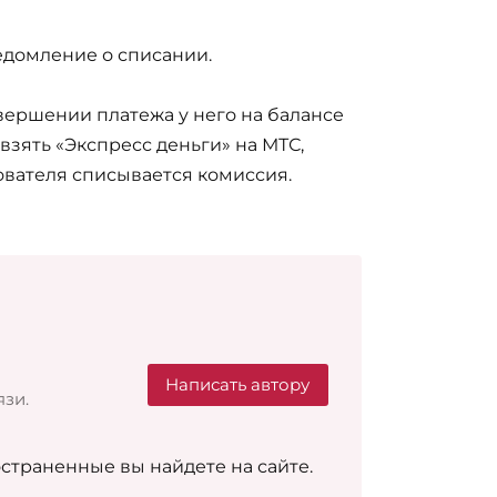
едомление о списании.
овершении платежа у него на балансе
взять «Экспресс деньги» на МТС,
зователя списывается комиссия.
Написать автору
зи.
траненные вы найдете на сайте.