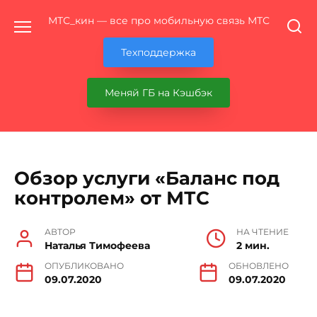
Перейти
МТС_кин — все про мобильную связь МТС
к
содержанию
Техподдержка
Меняй ГБ на Кэшбэк
Обзор услуги «Баланс под
контролем» от МТС
АВТОР
НА ЧТЕНИЕ
Наталья Тимофеева
2 мин.
ОПУБЛИКОВАНО
ОБНОВЛЕНО
09.07.2020
09.07.2020