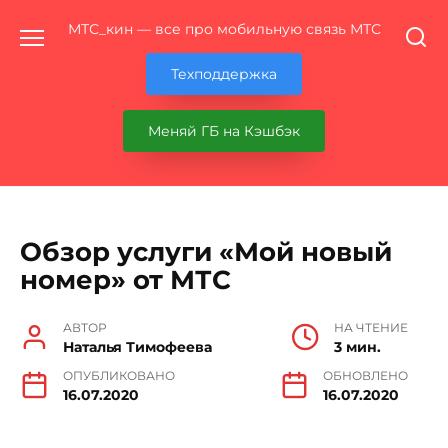
Перейти
МТС_кин — все про мобильную связь МТС
к
содержанию
Техподдержка
Меняй ГБ на Кэшбэк
Обзор услуги «Мой новый
номер» от МТС
АВТОР
НА ЧТЕНИЕ
Наталья Тимофеева
3 мин.
ОПУБЛИКОВАНО
ОБНОВЛЕНО
16.07.2020
16.07.2020