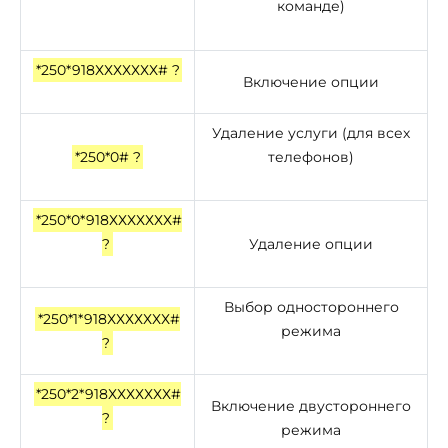
команде)
*250*918ХХХХХХХ# ?
Включение опции
Удаление услуги (для всех
*250*0# ?
телефонов)
*250*0*918ХХХХХХХ#
?
Удаление опции
Выбор одностороннего
*250*1*918ХХХХХХХ#
режима
?
*250*2*918ХХХХХХХ#
Включение двустороннего
?
режима