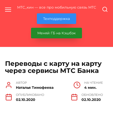
Перейти
МТС_кин — все про мобильную связь МТС
к
содержанию
Техподдержка
Меняй ГБ на Кэшбэк
Переводы с карту на карту
через сервисы МТС Банка
АВТОР
НА ЧТЕНИЕ
Наталья Тимофеева
4 мин.
ОПУБЛИКОВАНО
ОБНОВЛЕНО
02.10.2020
02.10.2020