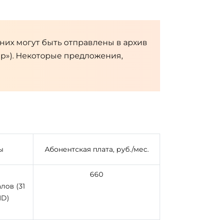
них могут быть отправлены в архив
ер»). Некоторые предложения,
ы
Абонентская плата, руб./мес.
660
лов (31
HD)