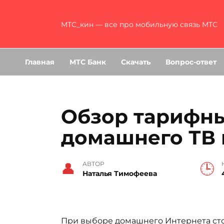
Перейти
к
МТС_кин — все про мобильную связь МТС
содержанию
Главная
МТС Банк
Скачать
Вопрос-ответ
Обзор тарифны
домашнего ТВ 
АВТОР
Наталья Тимофеева
При выборе домашнего Интернета сто